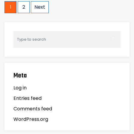
Posts
1
2
Next
navigation
Meta
Log in
Entries feed
Comments feed
WordPress.org