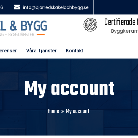
36
info@bjarredskakelochbygg.se
Certifierade 
Byggkeram
erenser
Våra Tjänster
Kontakt
My account
Home
My account